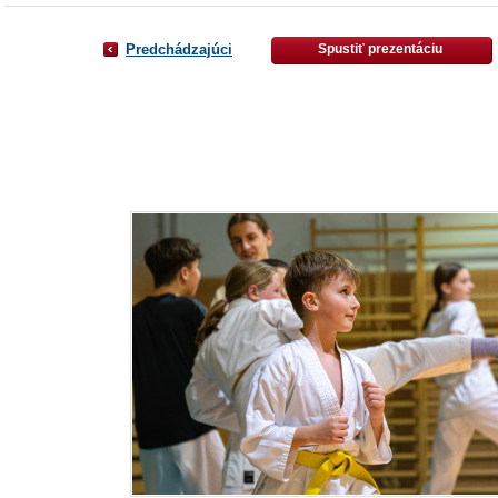
Predchádzajúci
Spustiť prezentáciu
-