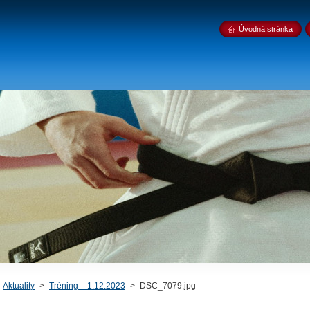
Úvodná stránka
Aktuality
>
Tréning – 1.12.2023
>
DSC_7079.jpg