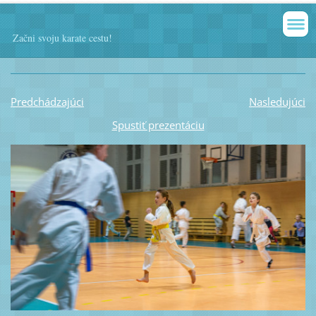
Začni svoju karate cestu!
Predchádzajúci
Nasledujúci
Spustiť prezentáciu