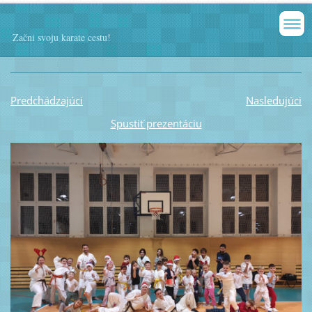
Začni svoju karate cestu!
Predchádzajúci
Nasledujúci
Spustiť prezentáciu