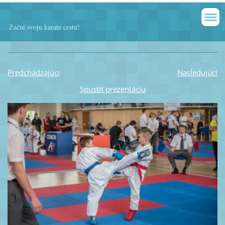
Začni svoju karate cestu!
Predchádzajúci
Nasledujúci
Spustiť prezentáciu