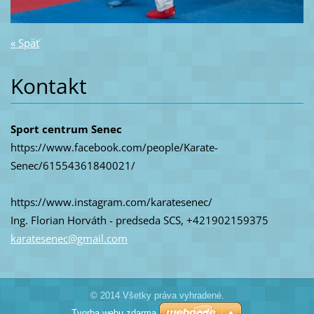
« Späť
Kontakt
Sport centrum Senec
https://www.facebook.com/people/Karate-
Senec/61554361840021/
https://www.instagram.com/karatesenec/
Ing. Florian Horváth - predseda SCS, +421902159375
karatese
nec@gmai
l.com
© 2014 Všetky práva vyhradené.
Tvorba webu zdarma