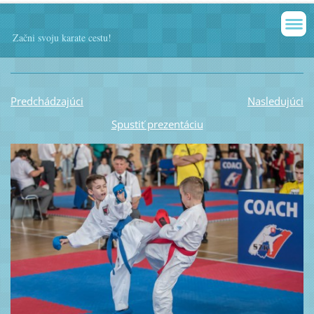
Začni svoju karate cestu!
Predchádzajúci
Nasledujúci
Spustiť prezentáciu